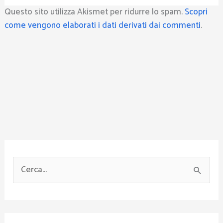
Questo sito utilizza Akismet per ridurre lo spam.
Scopri
come vengono elaborati i dati derivati dai commenti
.
C
e
r
c