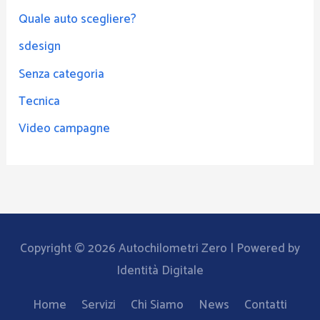
Quale auto scegliere?
sdesign
Senza categoria
Tecnica
Video campagne
Copyright © 2026
Autochilometri Zero
| Powered by
Identità Digitale
Home
Servizi
Chi Siamo
News
Contatti