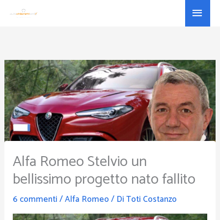
Vai
Menu
al
princ
contenuto
Alfa Romeo Stelvio un
bellissimo progetto nato fallito
6 commenti
/
Alfa Romeo
/ Di
Toti Costanzo