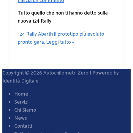
Lascia un commento
Tutto quello che non ti hanno detto sulla
nuova 124 Rally
124 Rally Abarth il prototipo più evoluto
pronto gara.
Leggi tutto »
Copyright © 2026
Autochilometri Zero
| Powered by
Identità Digitale
Home
Servizi
Chi Siamo
News
Contatti