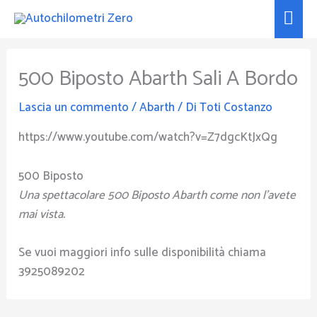
Vai
Men
al
prin
contenuto
500 Biposto Abarth Sali A Bordo
Lascia un commento
/
Abarth
/ Di
Toti Costanzo
https://www.youtube.com/watch?v=Z7dgcKtJxQg
500 Biposto
Una spettacolare 500 Biposto Abarth come non l’avete
mai vista.
Se vuoi maggiori info sulle disponibilità chiama
3925089202