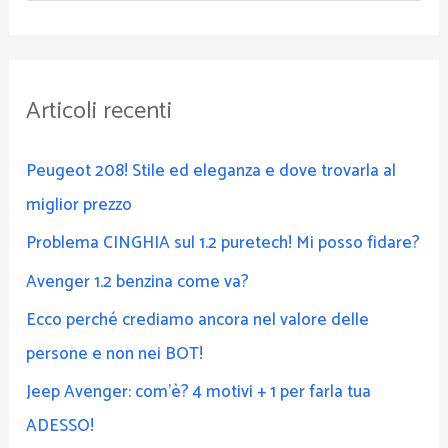
e
r
c
Articoli recenti
a
:
Peugeot 208! Stile ed eleganza e dove trovarla al
miglior prezzo
Problema CINGHIA sul 1.2 puretech! Mi posso fidare?
Avenger 1.2 benzina come va?
Ecco perché crediamo ancora nel valore delle
persone e non nei BOT!
Jeep Avenger: com’è? 4 motivi + 1 per farla tua
ADESSO!