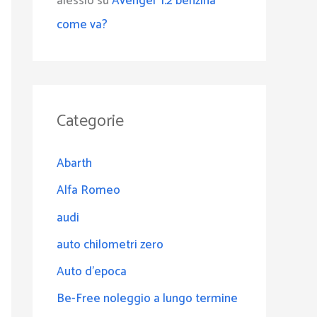
alessio
su
Avenger 1.2 benzina
come va?
Categorie
Abarth
Alfa Romeo
audi
auto chilometri zero
Auto d'epoca
Be-Free noleggio a lungo termine