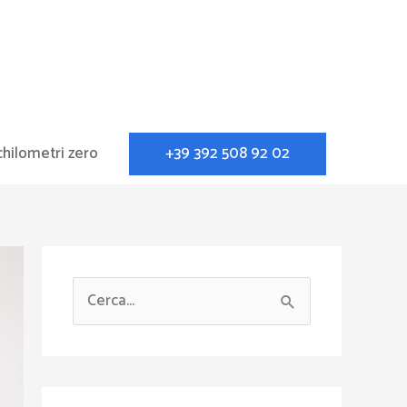
+39 392 508 92 02
chilometri zero
C
e
r
c