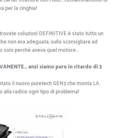
l carter inferiore con l’olio… contaminandolo di
a per la cinghia!
e trovate soluzioni DEFINITIVE è stato tutto un
 che non era adeguata, sullo sconsigliare ad
uto solo perché aveva quel motore…
IVAMENTE… anzi siamo pure in ritardo di 3
sentato il nuovo puretech GEN3 che monta LA
 alla radice ogni tipo di problema!