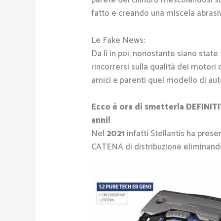
parete del cilindro mescolandosi su
fatto e creando una miscela abrasiv
Le Fake News:
Da lì in poi, nonostante siano stat
rincorrersi sulla qualità dei motori
amici e parenti quel modello di a
Ecco è ora di smetterla DEFINIT
anni!
Nel
2021
infatti Stellantis ha pre
CATENA di distribuzione eliminando