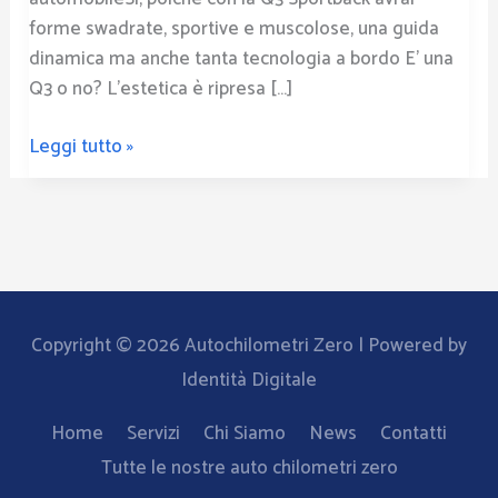
forme swadrate, sportive e muscolose, una guida
dinamica ma anche tanta tecnologia a bordo E’ una
Q3 o no? L’estetica è ripresa […]
Leggi tutto »
Copyright © 2026
Autochilometri Zero
| Powered by
Identità Digitale
Home
Servizi
Chi Siamo
News
Contatti
Tutte le nostre auto chilometri zero