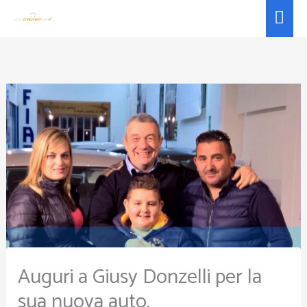
Vai
Men
al
prin
contenuto
Auguri a Giusy Donzelli per la
sua nuova auto.