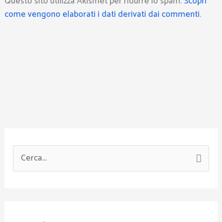
Questo sito utilizza Akismet per ridurre lo spam.
Scopri
come vengono elaborati i dati derivati dai commenti
.
C
e
r
c