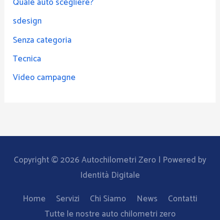
Quale auto scegliere?
sdesign
Senza categoria
Tecnica
Video campagne
Copyright © 2026
Autochilometri Zero
| Powered by
Identità Digitale
Home
Servizi
Chi Siamo
News
Contatti
Tutte le nostre auto chilometri zero