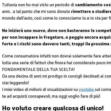
Tuttavia non ho mai visto un periodo di
cambiamento così
anni… a tal punto che mi sono dovuto
rimettere a studia
mondo dell’auto, così come lo conosciamo tu e io sta per fi
Ne inizierà uno nuovo, dove non basteranno le compe
per non incappare in fregature, o peggio ancora acqui
forte e i rischi sono davvero tanti, troppi (la prossima
Come consumatore infatti non dovrai solamente fare attenzi
tutta una serie di fattori che finora hai considerato poco i
FONDAMENTALE DELLA TUA SCELTA!
Da una decina di anni mi prodigo in consigli destinati ai 
stai leggendo!
I miei video di milioni di visualizzazioni su
youtube
sul come
te ad acquisti consapevoli, ma oggi voglio fare di più!
Ho voluto creare qualcosa di unico!