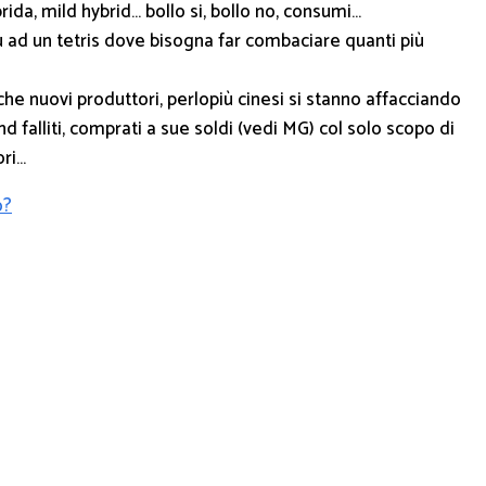
brida, mild hybrid… bollo si, bollo no, consumi…
 ad un tetris dove bisogna far combaciare quanti più
e nuovi produttori, perlopiù cinesi si stanno affacciando
d falliti, comprati a sue soldi (vedi MG) col solo scopo di
ori…
o?