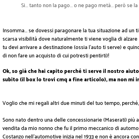
Si… tanto non la pago… o ne pago metà… però se la 
Insomma… se dovessi paragonare la tua situazione ad un tipo 
scarsa visibilità dove naturalmente ti viene voglia di alzar
tu devi arrivare a destinazione (ossia l’auto ti serve) e quin
di non fare un acquisto di cui potresti pentirti)!
Ok, so già che hai capito perché ti serve il nostro aiuto 
subito (il box lo trovi cmq a fine articolo), ma non mi i
Voglio che mi regali altri due minuti del tuo tempo, perché,
Sono nato dentro una delle concessionarie (Maserati) più anti
vendita da mio nonno che fu il primo meccanico di automobili i
Costanzo nell’automotive inizia nel 1933 e non è ancora co