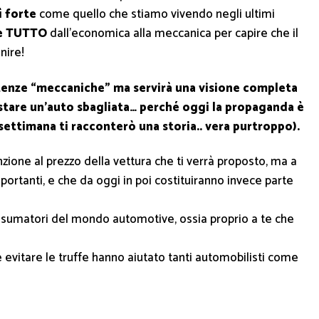
 forte
come quello che stiamo vivendo negli ultimi
re TUTTO
dall’economica alla meccanica per capire che il
nire!
tenze “meccaniche” ma servirà una visione completa
stare un’auto sbagliata… perché oggi la propaganda è
 settimana ti racconterò una storia.. vera purtroppo).
one al prezzo della vettura che ti verrà proposto, ma a
mportanti, e che da oggi in poi costituiranno invece parte
consumatori del mondo automotive, ossia proprio a te che
 evitare le truffe hanno aiutato tanti automobilisti come