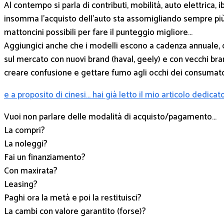
Al contempo si parla di contributi, mobilità, auto elettrica, i
insomma l’acquisto dell’auto sta assomigliando sempre più
mattoncini possibili per fare il punteggio migliore…
Aggiungici anche che i modelli escono a cadenza annuale, ch
sul mercato con nuovi brand (haval, geely) e con vecchi bran
creare confusione e gettare fumo agli occhi dei consumat
e a proposito di cinesi… hai già letto il mio articolo dedicat
Vuoi non parlare delle modalità di acquisto/pagamento…
La compri?
La noleggi?
Fai un finanziamento?
Con maxirata?
Leasing?
Paghi ora la metà e poi la restituisci?
La cambi con valore garantito (forse)?