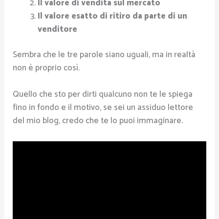
Il valore di vendita sul mercato
Il valore esatto di ritiro da parte di un
venditore
Sembra che le tre parole siano uguali, ma in realtà
non è proprio così.
Quello che sto per dirti qualcuno non te le spiega
fino in fondo e il motivo, se sei un assiduo lettore
del mio blog, credo che te lo puoi immaginare.