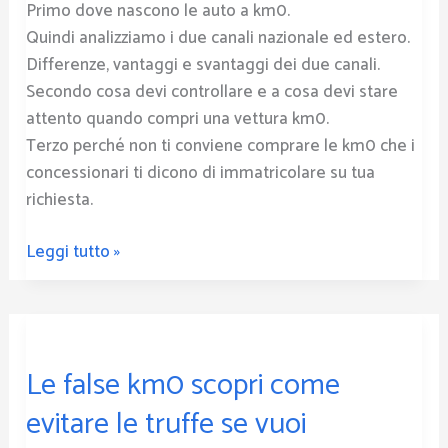
Primo dove nascono le auto a km0.
TRUFFE
Quindi analizziamo i due canali nazionale ed estero.
Differenze, vantaggi e svantaggi dei due canali.
Secondo cosa devi controllare e a cosa devi stare
attento quando compri una vettura km0.
Terzo perché non ti conviene comprare le km0 che i
concessionari ti dicono di immatricolare su tua
richiesta.
Leggi tutto »
Le
false
Le false km0 scopri come
km0
scopri
evitare le truffe se vuoi
come