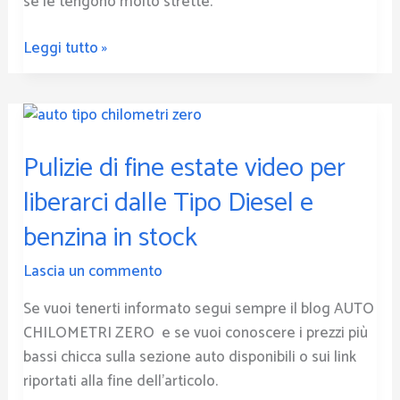
se le tengono molto strette.
dalla
truffa.
Leggi tutto »
Pulizie
di
Pulizie di fine estate video per
fine
estate
liberarci dalle Tipo Diesel e
video
benzina in stock
per
liberarci
Lascia un commento
dalle
Tipo
Se vuoi tenerti informato segui sempre il blog AUTO
Diesel
CHILOMETRI ZERO e se vuoi conoscere i prezzi più
e
bassi chicca sulla sezione auto disponibili o sui link
benzina
riportati alla fine dell’articolo.