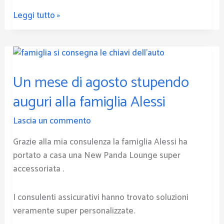
in
stock
Leggi tutto »
Un
mese
Un mese di agosto stupendo
di
agosto
auguri alla famiglia Alessi
stupendo
auguri
Lascia un commento
alla
Grazie alla mia consulenza la famiglia Alessi ha
famiglia
portato a casa una New Panda Lounge super
Alessi
accessoriata .
I consulenti assicurativi hanno trovato soluzioni
veramente super personalizzate.