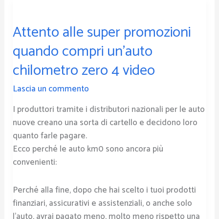
Attento
alle
Attento alle super promozioni
super
promozioni
quando compri un’auto
quando
chilometro zero 4 video
compri
un’auto
Lascia un commento
chilometro
zero
I produttori tramite i distributori nazionali per le auto
4
nuove creano una sorta di cartello e decidono loro
video
quanto farle pagare.
Ecco perché le auto km0 sono ancora più
convenienti:
Perché alla fine, dopo che hai scelto i tuoi prodotti
finanziari, assicurativi e assistenziali, o anche solo
l’auto, avrai pagato meno, molto meno rispetto una