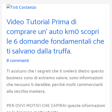
Video
Tutorial
Video Tutorial Prima di
Prima
di
comprare un’ auto km0 scopri
comprare
le 6 domande fondamentali che
un’
auto
ti salvano dalla truffa.
km0
8 commenti
scopri
le
Ti assicuro che i segreti che ti svelerò dietro questo
6
business sono di estremo valore, sono informazioni
domande
che nessuno ti darebbe, perché molti commercianti
fondamentali
alla vecchia maniera,
che
ti
PER OVVI MOTIVI CHE CAPIRAI queste informazioni
salvano