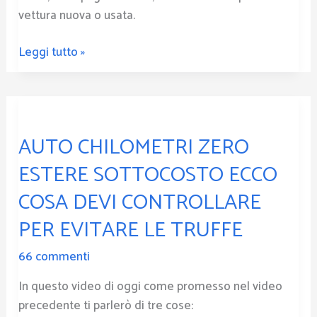
vettura nuova o usata.
Leggi tutto »
AUTO
CHILOMETRI
AUTO CHILOMETRI ZERO
ZERO
ESTERE
ESTERE SOTTOCOSTO ECCO
SOTTOCOSTO
COSA DEVI CONTROLLARE
ECCO
COSA
PER EVITARE LE TRUFFE
DEVI
66 commenti
CONTROLLARE
PER
In questo video di oggi come promesso nel video
EVITARE
precedente ti parlerò di tre cose:
LE