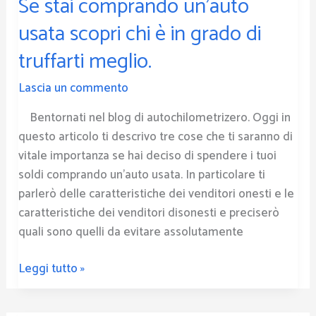
Se stai comprando un’auto
comprando
un’auto
usata scopri chi è in grado di
usata
truffarti meglio.
scopri
chi
Lascia un commento
è
in
Bentornati nel blog di autochilometrizero. Oggi in
grado
questo articolo ti descrivo tre cose che ti saranno di
di
vitale importanza se hai deciso di spendere i tuoi
truffarti
soldi comprando un’auto usata. In particolare ti
meglio.
parlerò delle caratteristiche dei venditori onesti e le
caratteristiche dei venditori disonesti e preciserò
quali sono quelli da evitare assolutamente
Leggi tutto »