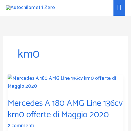
Vai
Men
al
prin
contenuto
km0
Mercedes
A
180
Mercedes A 180 AMG Line 136cv
AMG
Line
km0 offerte di Maggio 2020
136cv
km0
2 commenti