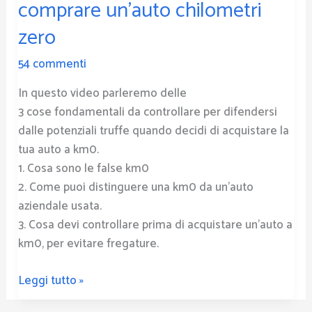
comprare un’auto chilometri
evitare
le
zero
truffe
54 commenti
se
vuoi
In questo video parleremo delle
comprare
3 cose fondamentali da controllare per difendersi
un’auto
dalle potenziali truffe quando decidi di acquistare la
chilometri
tua auto a km0.
zero
1. Cosa sono le false km0
2. Come puoi distinguere una km0 da un’auto
aziendale usata.
3. Cosa devi controllare prima di acquistare un’auto a
km0, per evitare fregature.
Leggi tutto »