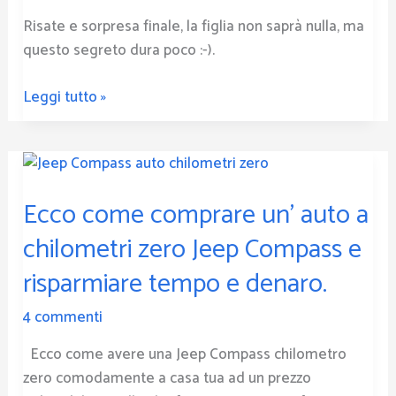
Risate e sorpresa finale, la figlia non saprà nulla, ma
questo segreto dura poco :-).
Leggi tutto »
Ecco
come
Ecco come comprare un’ auto a
comprare
un’
chilometri zero Jeep Compass e
auto
risparmiare tempo e denaro.
a
chilometri
4 commenti
zero
Jeep
Ecco come avere una Jeep Compass chilometro
Compass
zero comodamente a casa tua ad un prezzo