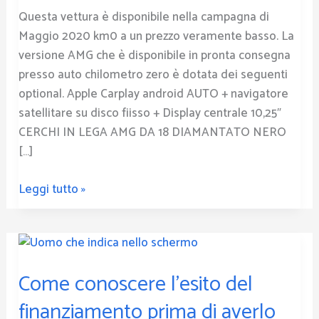
offerte
Questa vettura è disponibile nella campagna di
di
Maggio 2020 km0 a un prezzo veramente basso. La
Maggio
versione AMG che è disponibile in pronta consegna
2020
presso auto chilometro zero è dotata dei seguenti
optional. Apple Carplay android AUTO + navigatore
satellitare su disco fiisso + Display centrale 10,25″
CERCHI IN LEGA AMG DA 18 DIAMANTATO NERO
[…]
Leggi tutto »
Come
conoscere
Come conoscere l’esito del
l’esito
del
finanziamento prima di averlo
finanziamento