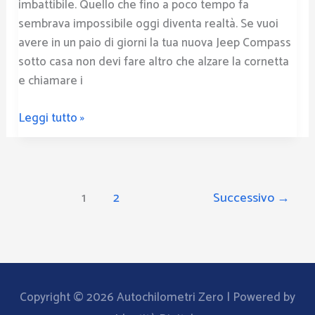
e
imbattibile. Quello che fino a poco tempo fa
risparmiare
sembrava impossibile oggi diventa realtà. Se vuoi
tempo
avere in un paio di giorni la tua nuova Jeep Compass
e
sotto casa non devi fare altro che alzare la cornetta
denaro.
e chiamare i
Leggi tutto »
1
2
Successivo
→
Copyright © 2026
Autochilometri Zero
| Powered by