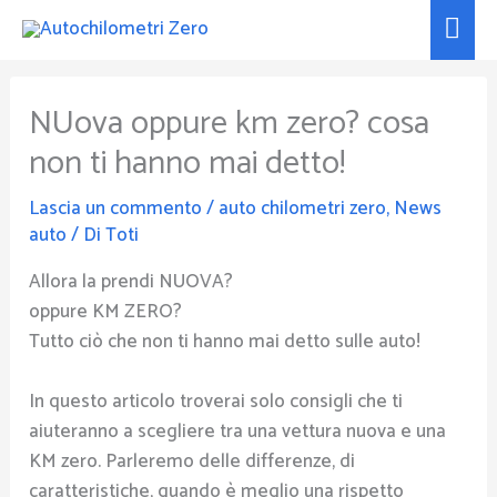
Vai
Men
al
prin
contenuto
NUova oppure km zero? cosa
non ti hanno mai detto!
Lascia un commento
/
auto chilometri zero
,
News
auto
/ Di
Toti
Allora la prendi NUOVA?
oppure KM ZERO?
Tutto ciò che non ti hanno mai detto sulle auto!
In questo articolo troverai solo consigli che ti
aiuteranno a scegliere tra una vettura nuova e una
KM zero. Parleremo delle differenze, di
caratteristiche, quando è meglio una rispetto