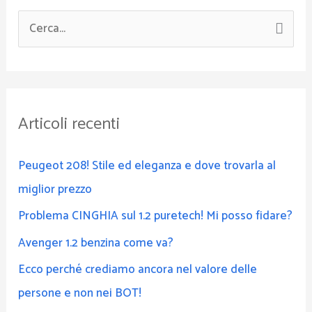
C
e
r
c
Articoli recenti
a
:
Peugeot 208! Stile ed eleganza e dove trovarla al
miglior prezzo
Problema CINGHIA sul 1.2 puretech! Mi posso fidare?
Avenger 1.2 benzina come va?
Ecco perché crediamo ancora nel valore delle
persone e non nei BOT!