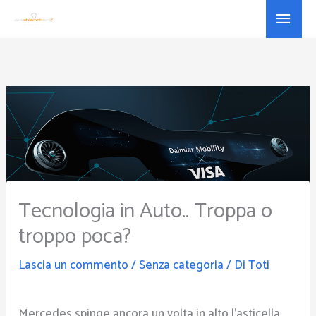
Vai
Menu
al
princ
contenuto
Tecnologia in Auto.. Troppa o
troppo poca?
Lascia un commento
/
Senza categoria
/ Di
Toti
Mercedes spinge ancora un volta in alto l’asticella…