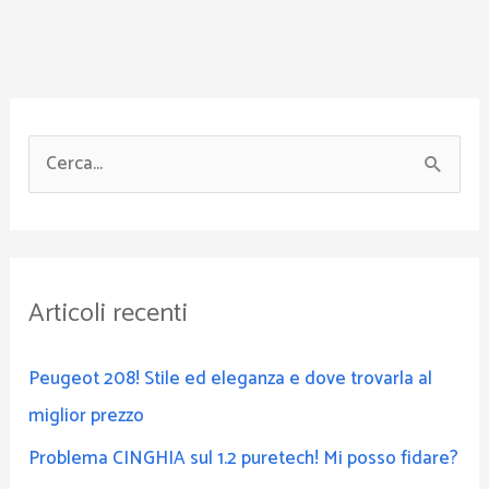
C
e
r
c
Articoli recenti
a
:
Peugeot 208! Stile ed eleganza e dove trovarla al
miglior prezzo
Problema CINGHIA sul 1.2 puretech! Mi posso fidare?