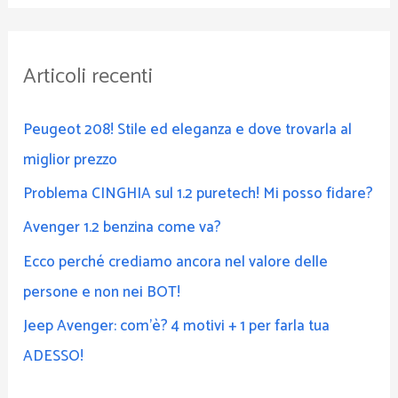
r
c
Articoli recenti
a
:
Peugeot 208! Stile ed eleganza e dove trovarla al
miglior prezzo
Problema CINGHIA sul 1.2 puretech! Mi posso fidare?
Avenger 1.2 benzina come va?
Ecco perché crediamo ancora nel valore delle
persone e non nei BOT!
Jeep Avenger: com’è? 4 motivi + 1 per farla tua
ADESSO!