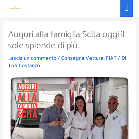
Vai
Men
al
prin
contenuto
Auguri alla famiglia Scita oggi il
sole splende di più.
Lascia un commento
/
Consegna Vetture
,
FIAT
/ Di
Toti Costanzo