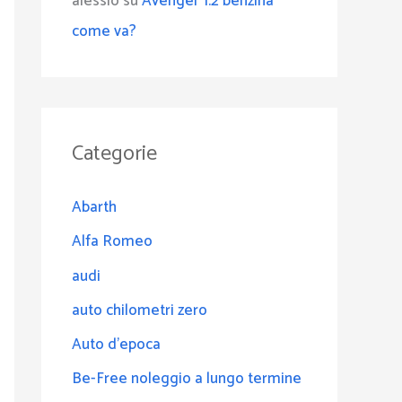
alessio
su
Avenger 1.2 benzina
come va?
Categorie
Abarth
Alfa Romeo
audi
auto chilometri zero
Auto d'epoca
Be-Free noleggio a lungo termine