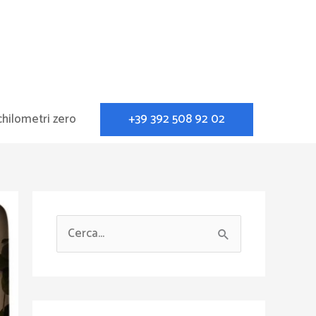
+39 392 508 92 02
chilometri zero
C
e
r
c