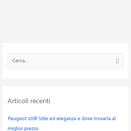
C
e
r
c
Articoli recenti
a
:
Peugeot 208! Stile ed eleganza e dove trovarla al
miglior prezzo