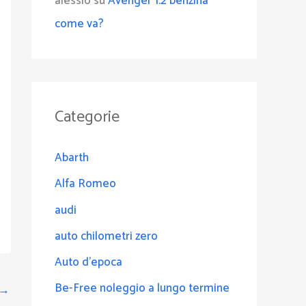
alessio
su
Avenger 1.2 benzina
come va?
Categorie
Abarth
Alfa Romeo
audi
auto chilometri zero
Auto d'epoca
Be-Free noleggio a lungo termine
→