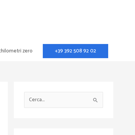
+39 392 508 92 02
chilometri zero
C
e
r
c