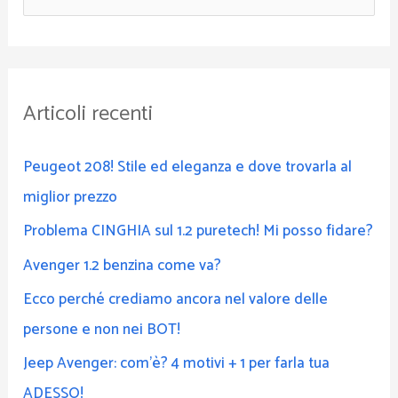
e
r
c
Articoli recenti
a
:
Peugeot 208! Stile ed eleganza e dove trovarla al
miglior prezzo
Problema CINGHIA sul 1.2 puretech! Mi posso fidare?
Avenger 1.2 benzina come va?
Ecco perché crediamo ancora nel valore delle
persone e non nei BOT!
Jeep Avenger: com’è? 4 motivi + 1 per farla tua
ADESSO!