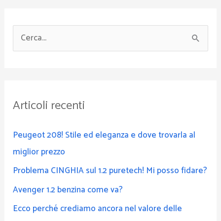
C
e
r
c
Articoli recenti
a
:
Peugeot 208! Stile ed eleganza e dove trovarla al
miglior prezzo
Problema CINGHIA sul 1.2 puretech! Mi posso fidare?
Avenger 1.2 benzina come va?
Ecco perché crediamo ancora nel valore delle