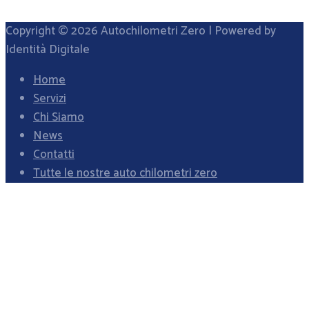
Copyright © 2026
Autochilometri Zero
| Powered by
Identità Digitale
Home
Servizi
Chi Siamo
News
Contatti
Tutte le nostre auto chilometri zero