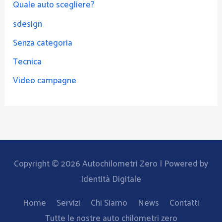
Quale auto scegliere?
sdesign
Senza categoria
Tecnica
Video campagne
Copyright © 2026
Autochilometri Zero
| Powered by
Identità Digitale
Home
Servizi
Chi Siamo
News
Contatti
Tutte le nostre auto chilometri zero