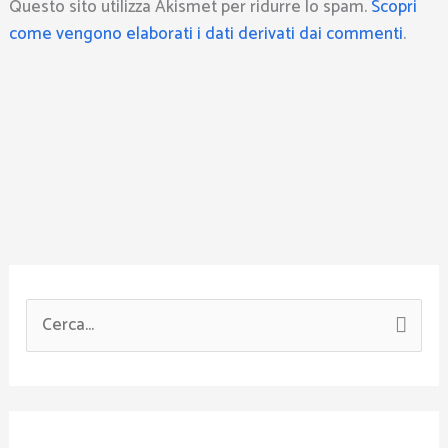
Questo sito utilizza Akismet per ridurre lo spam.
Scopri
come vengono elaborati i dati derivati dai commenti
.
C
e
r
c