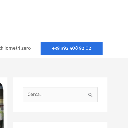
+39 392 508 92 02
chilometri zero
C
e
r
c