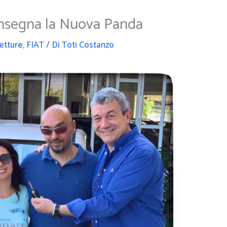
onsegna la Nuova Panda
etture
,
FIAT
/ Di
Toti Costanzo