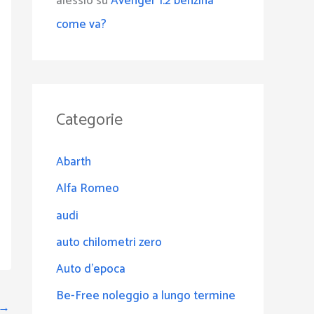
alessio
su
Avenger 1.2 benzina
come va?
Categorie
Abarth
Alfa Romeo
audi
auto chilometri zero
Auto d'epoca
Be-Free noleggio a lungo termine
→