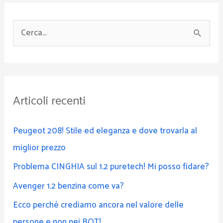
C
e
r
c
Articoli recenti
a
:
Peugeot 208! Stile ed eleganza e dove trovarla al
miglior prezzo
Problema CINGHIA sul 1.2 puretech! Mi posso fidare?
Avenger 1.2 benzina come va?
Ecco perché crediamo ancora nel valore delle
persone e non nei BOT!