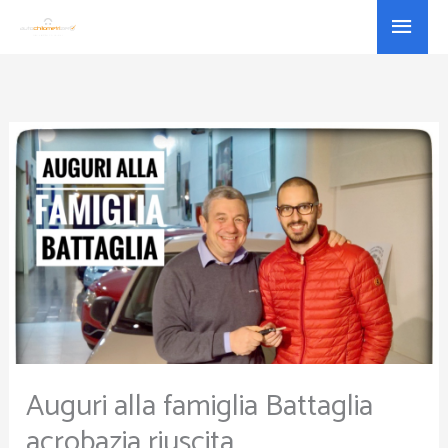
Vai
Menu
al
princ
contenuto
Auguri alla famiglia Battaglia
acrobazia riuscita