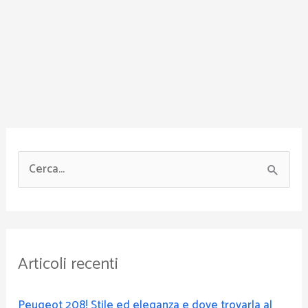
C
e
r
c
Articoli recenti
a
:
Peugeot 208! Stile ed eleganza e dove trovarla al