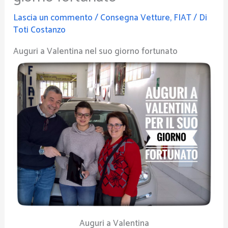
Lascia un commento
/
Consegna Vetture
,
FIAT
/ Di
Toti Costanzo
Auguri a Valentina nel suo giorno fortunato
Auguri a Valentina