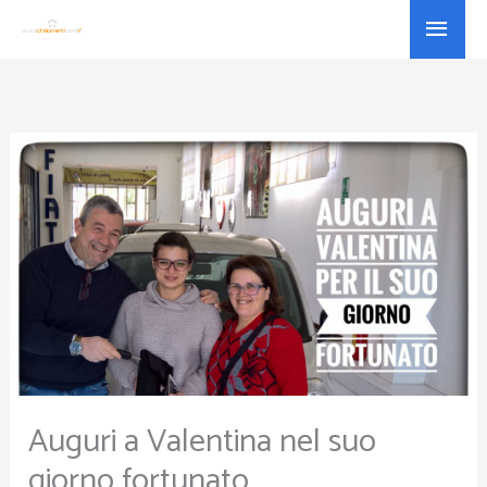
Vai
Menu
al
princ
contenuto
Auguri a Valentina nel suo
giorno fortunato