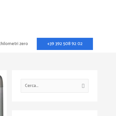
+39 392 508 92 02
chilometri zero
C
e
r
c