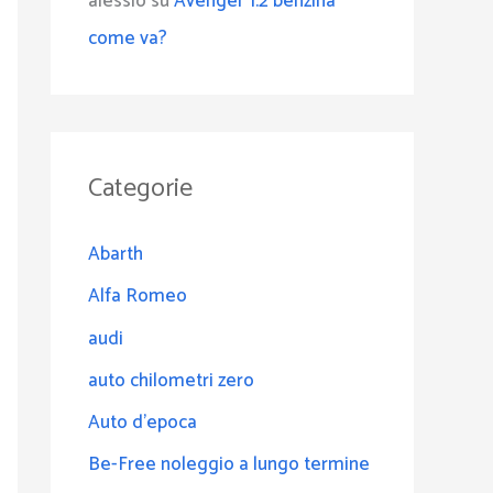
alessio
su
Avenger 1.2 benzina
come va?
Categorie
Abarth
Alfa Romeo
audi
auto chilometri zero
Auto d'epoca
Be-Free noleggio a lungo termine