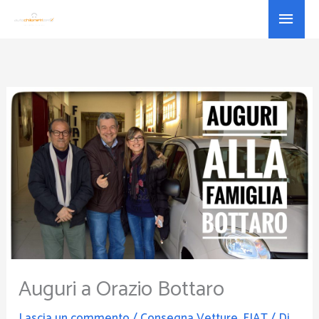
Vai
Menu
al
princ
contenuto
Auguri a Orazio Bottaro
Lascia un commento
/
Consegna Vetture
,
FIAT
/ Di