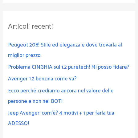
r
c
Articoli recenti
a
:
Peugeot 208! Stile ed eleganza e dove trovarla al
miglior prezzo
Problema CINGHIA sul 1.2 puretech! Mi posso fidare?
Avenger 1.2 benzina come va?
Ecco perché crediamo ancora nel valore delle
persone e non nei BOT!
Jeep Avenger: com’è? 4 motivi + 1 per farla tua
ADESSO!