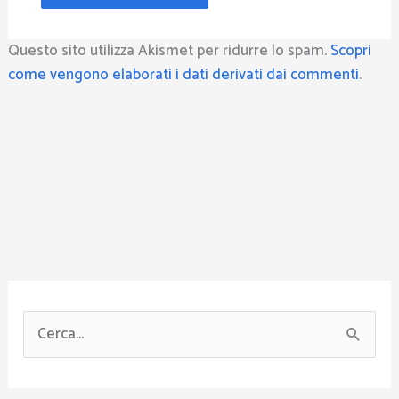
Questo sito utilizza Akismet per ridurre lo spam.
Scopri
come vengono elaborati i dati derivati dai commenti
.
C
e
r