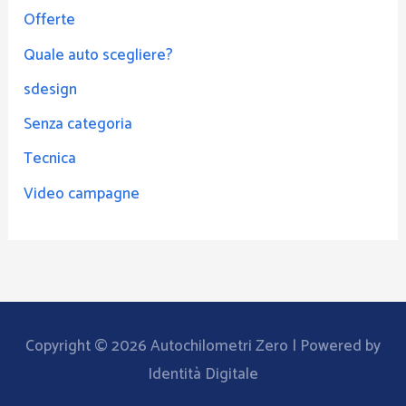
Offerte
Quale auto scegliere?
sdesign
Senza categoria
Tecnica
Video campagne
Copyright © 2026
Autochilometri Zero
| Powered by
Identità Digitale