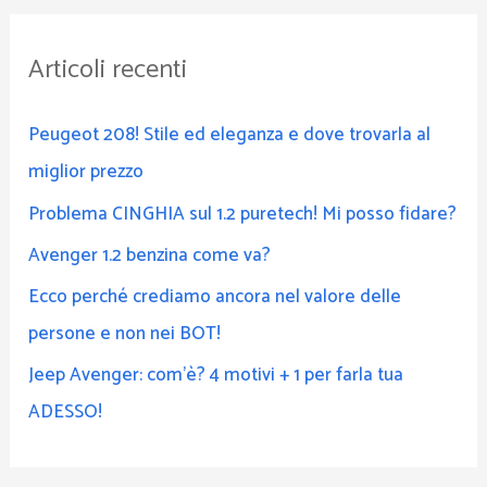
c
Articoli recenti
a
:
Peugeot 208! Stile ed eleganza e dove trovarla al
miglior prezzo
Problema CINGHIA sul 1.2 puretech! Mi posso fidare?
Avenger 1.2 benzina come va?
Ecco perché crediamo ancora nel valore delle
persone e non nei BOT!
Jeep Avenger: com’è? 4 motivi + 1 per farla tua
ADESSO!