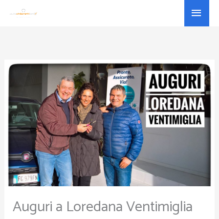
Vai
Menu
al
princ
contenuto
Auguri a Loredana Ventimiglia