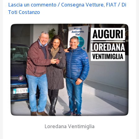
Lascia un commento
/
Consegna Vetture
,
FIAT
/ Di
Toti Costanzo
Loredana Ventimiglia