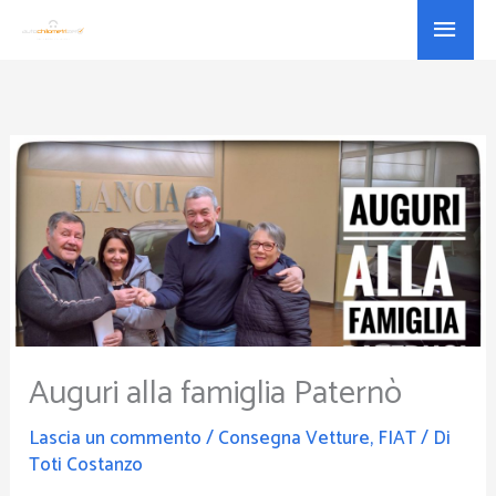
Vai
Menu
al
princ
contenuto
Auguri alla famiglia Paternò
Lascia un commento
/
Consegna Vetture
,
FIAT
/ Di
Toti Costanzo