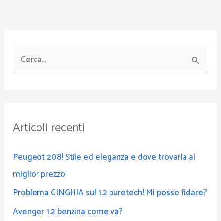
C
e
r
c
Articoli recenti
a
:
Peugeot 208! Stile ed eleganza e dove trovarla al
miglior prezzo
Problema CINGHIA sul 1.2 puretech! Mi posso fidare?
Avenger 1.2 benzina come va?