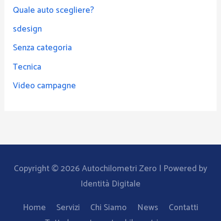
Quale auto scegliere?
sdesign
Senza categoria
Tecnica
Video campagne
Copyright © 2026
Autochilometri Zero
| Powered by
Identità Digitale
Home
Servizi
Chi Siamo
News
Contatti