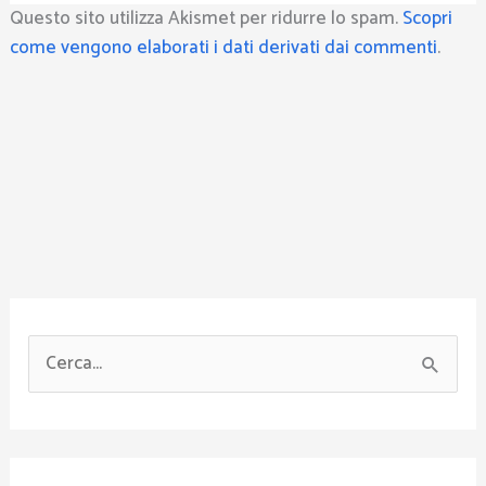
Questo sito utilizza Akismet per ridurre lo spam.
Scopri
come vengono elaborati i dati derivati dai commenti
.
C
e
r
c