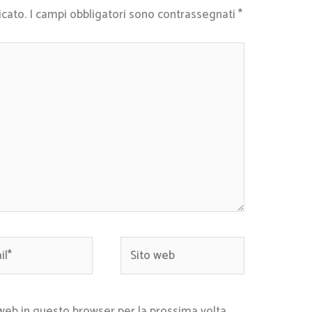
icato.
I campi obbligatori sono contrassegnati
*
*
Sito
web
 web in questo browser per la prossima volta