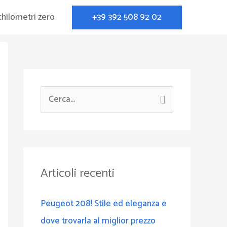
+39 392 508 92 02
chilometri zero
C
e
r
c
a
Articoli recenti
:
Peugeot 208! Stile ed eleganza e
dove trovarla al miglior prezzo