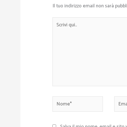
Il tuo indirizzo email non sarà pubbl
Scrivi
qui..
Nome*
Email
Salva il mio nome, email e sito