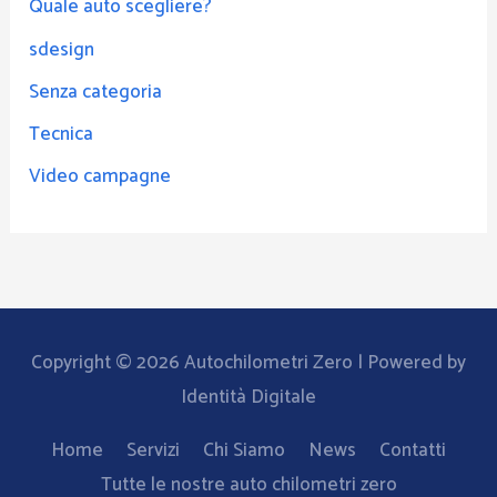
Quale auto scegliere?
sdesign
Senza categoria
Tecnica
Video campagne
Copyright © 2026
Autochilometri Zero
| Powered by
Identità Digitale
Home
Servizi
Chi Siamo
News
Contatti
Tutte le nostre auto chilometri zero