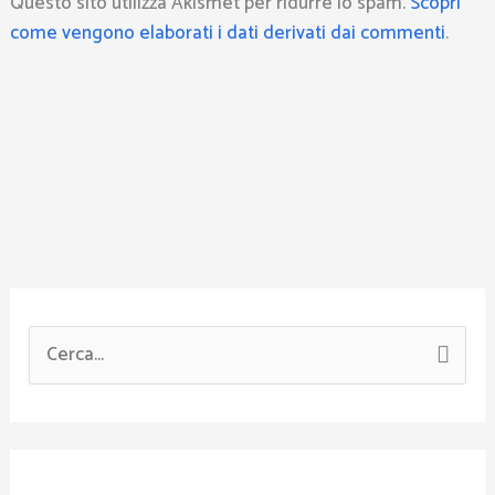
Questo sito utilizza Akismet per ridurre lo spam.
Scopri
come vengono elaborati i dati derivati dai commenti
.
C
e
r
c