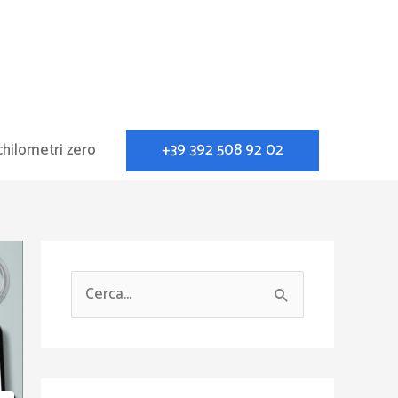
+39 392 508 92 02
chilometri zero
C
e
r
c