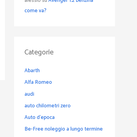
alessio
su
Avenger 1.2 benzina
come va?
Categorie
Abarth
Alfa Romeo
audi
auto chilometri zero
Auto d'epoca
Be-Free noleggio a lungo termine