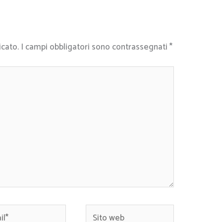
icato.
I campi obbligatori sono contrassegnati
*
*
Sito