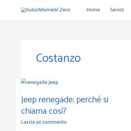
Vai
Home
Servizi
al
contenuto
Costanzo
Jeep
renegade:
Jeep renegade: perché si
perché
si
chiama così?
chiama
così?
Lascia un commento