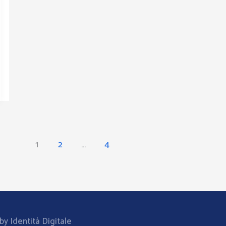
1
2
…
4
y Identità Digitale