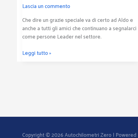
Aldo
Lascia un commento
Che dire un grazie speciale va di certo ad Aldo e
anche a tutti gli amici che continuano a segnalarci
come persone Leader nel settore.
Leggi tutto »
Copyright © 2026
Autochilometri Zero
| Powered b