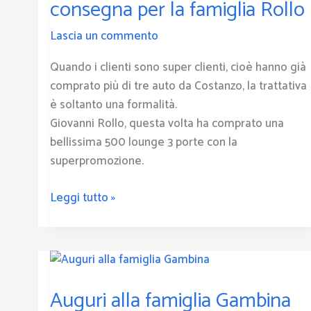
consegna per la famiglia Rollo
pronta
consegna
Lascia un commento
per
Quando i clienti sono super clienti, cioè hanno già
la
comprato più di tre auto da Costanzo, la trattativa
famiglia
è soltanto una formalità.
Rollo
Giovanni Rollo, questa volta ha comprato una
bellissima 500 lounge 3 porte con la
superpromozione.
Leggi tutto »
Auguri
alla
Auguri alla famiglia Gambina
famiglia