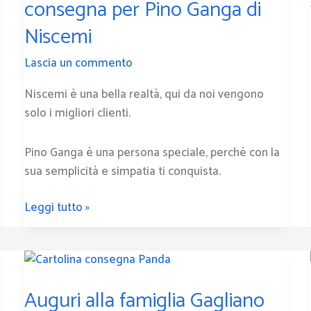
consegna per Pino Ganga di
pronta
Niscemi
consegna
per
Lascia un commento
Pino
Ganga
Niscemi è una bella realtà, qui da noi vengono
di
solo i migliori clienti.
Niscemi
Pino Ganga è una persona speciale, perchè con la
sua semplicità e simpatia ti conquista.
Leggi tutto »
Auguri
alla
Auguri alla famiglia Gagliano
famiglia