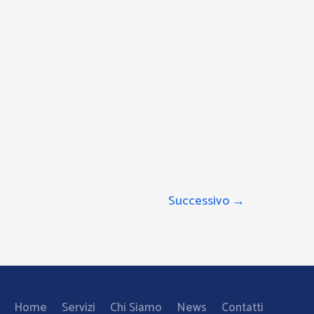
Successivo
→
Home
Servizi
Chi Siamo
News
Contatti