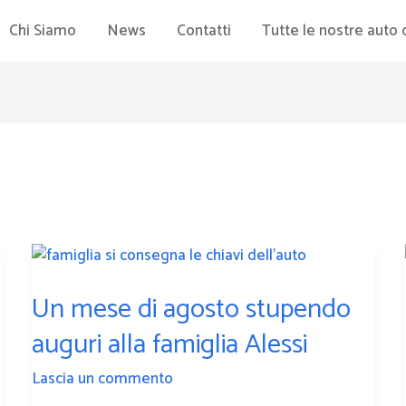
Chi Siamo
News
Contatti
Tutte le nostre auto 
Un
mese
Un mese di agosto stupendo
di
agosto
auguri alla famiglia Alessi
stupendo
auguri
Lascia un commento
alla