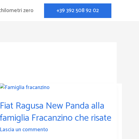
+39 392 508 92 02
chilometri zero
Fiat
Ragusa
Fiat Ragusa New Panda alla
New
Panda
famiglia Fracanzino che risate
alla
famiglia
Lascia un commento
Fracanzino