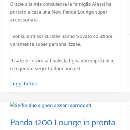
Grazie alla mia consulenza la famiglia Alessi ha
famiglia
portato a casa una New Panda Lounge super
Alessi
accessoriata .
I consulenti assicurativi hanno trovato soluzioni
veramente super personalizzate.
Risate e sorpresa finale, la figlia non saprà nulla,
ma questo segreto dura poco :-).
Leggi tutto »
Panda
1200
Panda 1200 Lounge in pronta
Lounge
in