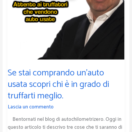
è
in
grado
di
truffarti
meglio.
Se stai comprando un’auto
usata scopri chi è in grado di
truffarti meglio.
Lascia un commento
Bentornati nel blog di autochilometrizero. Oggi in
questo articolo ti descrivo tre cose che ti saranno di