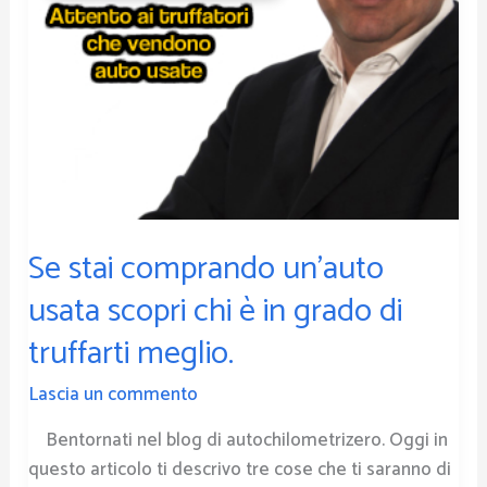
è
in
grado
di
truffarti
meglio.
Se stai comprando un’auto
usata scopri chi è in grado di
truffarti meglio.
Lascia un commento
Bentornati nel blog di autochilometrizero. Oggi in
questo articolo ti descrivo tre cose che ti saranno di