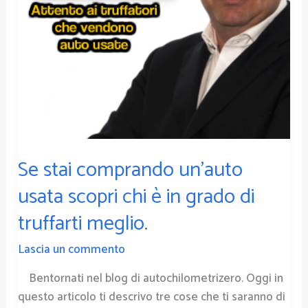
è
in
grado
di
truffarti
meglio.
Se stai comprando un’auto
usata scopri chi è in grado di
truffarti meglio.
Lascia un commento
Bentornati nel blog di autochilometrizero. Oggi in
questo articolo ti descrivo tre cose che ti saranno di