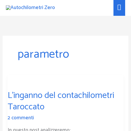
Vai
Men
al
prin
contenuto
parametro
L’inganno
del
L’inganno del contachilometri
contachilometri
Taroccato
Taroccato
2 commenti
In questo post analizzeremo: