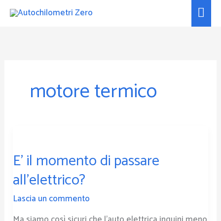
Vai
Men
al
prin
contenuto
motore termico
E’
il
E’ il momento di passare
momento
di
all’elettrico?
passare
all’elettrico?
Lascia un commento
Ma siamo così sicuri che l’auto elettrica inquini meno