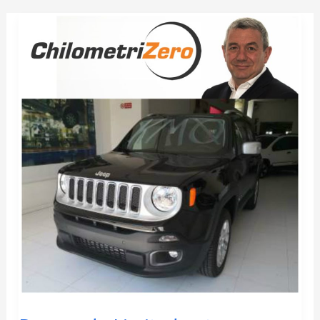
Renegade
Limited
auto
chilometri
zero
2018