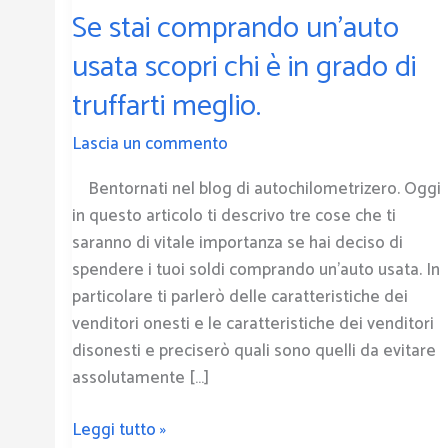
Se stai comprando un’auto
comprando
un’auto
usata scopri chi è in grado di
usata
truffarti meglio.
scopri
chi
Lascia un commento
è
in
Bentornati nel blog di autochilometrizero. Oggi
grado
in questo articolo ti descrivo tre cose che ti
di
saranno di vitale importanza se hai deciso di
truffarti
spendere i tuoi soldi comprando un’auto usata. In
meglio.
particolare ti parlerò delle caratteristiche dei
venditori onesti e le caratteristiche dei venditori
disonesti e preciserò quali sono quelli da evitare
assolutamente […]
Leggi tutto »