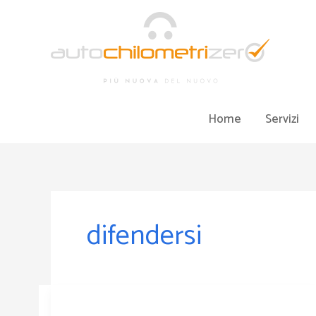
Vai
al
contenuto
Home
Servizi
difendersi
Se
stai