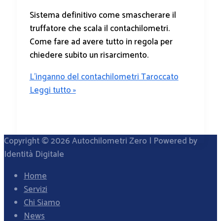
Sistema definitivo come smascherare il
truffatore che scala il contachilometri.
Come fare ad avere tutto in regola per
chiedere subito un risarcimento.
L’inganno del contachilometri Taroccato
Leggi tutto »
Copyright © 2026
Autochilometri Zero
| Powered by
Identità Digitale
Home
Servizi
Chi Siamo
News