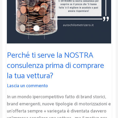
prima
di
comprare
la
tua
vettura?
Perché ti serve la NOSTRA
consulenza prima di comprare
la tua vettura?
Lascia un commento
In un mondo ipercompetitivo fatto di brand storici,
brand emergenti, nuove tipologie di motorizzazioni e
un’offerta sempre + variegata è diventata davvero