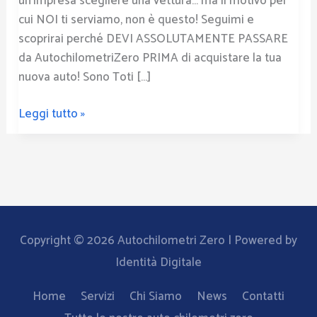
un’impresa scegliere una vettura… ma il motivo per
cui NOI ti serviamo, non è questo! Seguimi e
scoprirai perché DEVI ASSOLUTAMENTE PASSARE
da AutochilometriZero PRIMA di acquistare la tua
nuova auto! Sono Toti […]
Leggi tutto »
Copyright © 2026
Autochilometri Zero
| Powered by
Identità Digitale
Home
Servizi
Chi Siamo
News
Contatti