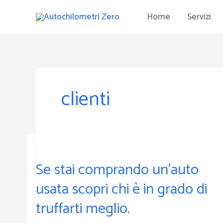
Vai
Home
Servizi
al
contenuto
clienti
Se
stai
Se stai comprando un’auto
comprando
un’auto
usata scopri chi è in grado di
usata
truffarti meglio.
scopri
chi