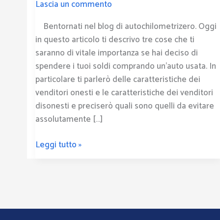
Lascia un commento
è
in
Bentornati nel blog di autochilometrizero. Oggi
grado
in questo articolo ti descrivo tre cose che ti
di
saranno di vitale importanza se hai deciso di
truffarti
spendere i tuoi soldi comprando un’auto usata. In
meglio.
particolare ti parlerò delle caratteristiche dei
venditori onesti e le caratteristiche dei venditori
disonesti e preciserò quali sono quelli da evitare
assolutamente […]
Leggi tutto »