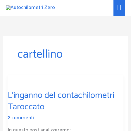
Vai
Men
al
prin
contenuto
cartellino
L’inganno
del
L’inganno del contachilometri
contachilometri
Taroccato
Taroccato
2 commenti
In questo post analizzeremo: