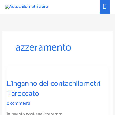
Vai
Men
al
prin
contenuto
azzeramento
L’inganno
del
L’inganno del contachilometri
contachilometri
Taroccato
Taroccato
2 commenti
In questo post analizzeremo: