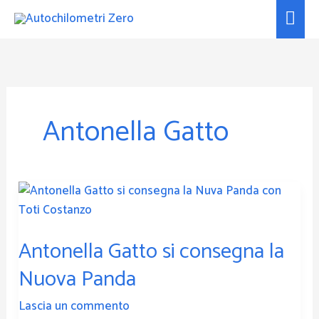
Vai
Men
al
prin
contenuto
Antonella Gatto
Antonella
Gatto
si
Antonella Gatto si consegna la
consegna
la
Nuova Panda
Nuova
Panda
Lascia un commento