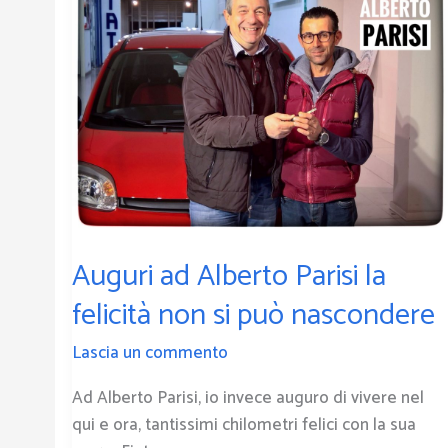
Alberto
Parisi
la
felicità
non
si
può
nascondere
Auguri ad Alberto Parisi la
felicità non si può nascondere
Lascia un commento
Ad Alberto Parisi, io invece auguro di vivere nel
qui e ora, tantissimi chilometri felici con la sua