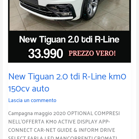
150cv
auto
New Tiguan 2.0 tdi R-Line km0
150cv auto
Lascia un commento
Campagna maggio 2020 OPTIONAL COMPRESI
NELL’OFFERTA KM0 ACTIVE DISPLAY APP-
CONNECT CAR-NET GUIDE & INFORM DRIVE
SELECT FARI A LED MANCORRENTI CROMATI