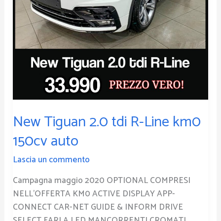
150cv
auto
New Tiguan 2.0 tdi R-Line km0
150cv auto
Lascia un commento
Campagna maggio 2020 OPTIONAL COMPRESI
NELL’OFFERTA KM0 ACTIVE DISPLAY APP-
CONNECT CAR-NET GUIDE & INFORM DRIVE
SELECT FARI A LED MANCORRENTI CROMATI