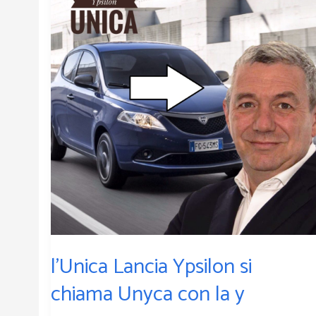
Ypsilon
si
chiama
Unyca
con
la
y
l’Unica Lancia Ypsilon si
chiama Unyca con la y