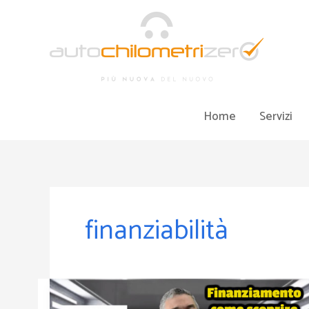
Vai
al
contenuto
Home
Servizi
finanziabilità
Come
conoscere