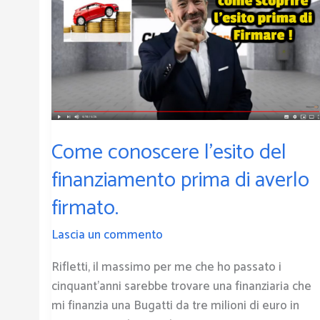
l’esito
del
finanziamento
prima
di
averlo
firmato.
Come conoscere l’esito del
finanziamento prima di averlo
firmato.
Lascia un commento
Rifletti, il massimo per me che ho passato i
cinquant’anni sarebbe trovare una finanziaria che
mi finanzia una Bugatti da tre milioni di euro in