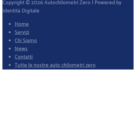
Copyright © 2026
Autochilometri Zero
| Powered by
Identità Digitale
Home
Servizi
Chi Siamo
News
Contatti
Tutte le nostre auto chilometri zero